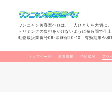
ワンニャン美容室ペロは、一人ひとりを大切に、
トリミングの負担をかけないように短時間で仕上
動物取扱業番号06-印旛保20-10 有効期限令和1
トップページ
新着情報
予約状況
アク