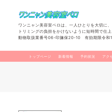
ワンニャン美容室ペロは、一人ひとりを大切に、
トリミングの負担をかけないように短時間で仕上
動物取扱業番号06-印旛保20-10 有効期限令和1
トップページ
新着情報
予約状況
アク