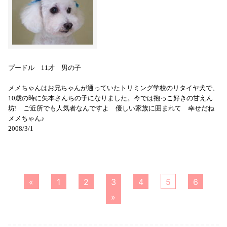
プードル 11才 男の子
メメちゃんはお兄ちゃんが通っていたトリミング学校のリタイヤ犬で、
10歳の時に矢本さんちの子になりました。今では抱っこ好きの甘えん
坊! ご近所でも人気者なんですよ 優しい家族に囲まれて 幸せだね
メメちゃん♪
2008/3/1
«
1
2
3
4
5
6
»